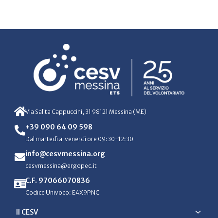
Via Salita Cappuccini, 31 98121 Messina (ME)
+39 090 64 09 598
Dal martedì al venerdì ore 09:30-12:30
info@cesvmessina.org
cesvmessina@ergopec.it
C.F. 97066070836
Codice Univoco: E4X9PNC
Il CESV