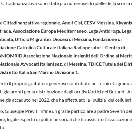
a Cittadinanzattiva sono state più numerose di quelle della scorsa 
e
Cittadinanzattiva regionale
,
Anolf Cisl
,
CESV Messina
,
Kiwanis
Strada
,
Associazione Europa Mediterraneo
,
Lega Antidroga
,
Lega
ticata
,
Ufficio Migrantes Diocesi di Messina
,
Fondazione di
azione Cattolica Culturale Italiana Radioperatori
,
Centro di
ANIOMRID Associazione Nazionale Insigniti dell’Ordine al Merit
zionale Avvocati Italiani sez. di Messina
,
TDICE Tutela dei Diri
istretto Italia San Marino Divisione 1
.
erto il proprio gratuito e generoso contributo nel fornire la gradua
i gia pronti per la distribuzione dagli oculisti/ottici del Burundi. Al
 già accaduto nel 2022, che ha effettuato la “pulizia” dei cellulari 
. Giuseppe Previti infine un grazie particolare a padre Severin del
e, legale esperto di politiche sociali che ha assistito l’associazion
ta.