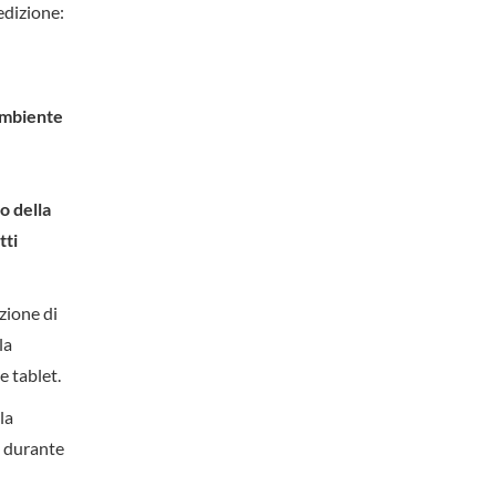
edizione:
mbiente
o della
tti
zione di
la
e tablet.
la
e durante