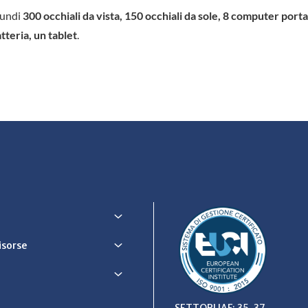
rundi
300 occhiali da vista, 150 occhiali da sole, 8 computer portat
tteria, un tablet
.
Risorse
SETTORI IAF: 35, 37