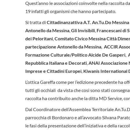
Quest’anno le associazioni coinvolte nella raccolta d
19 infatti gli organismi che hanno partecipato.
Si tratta di
Cittadinanzattiva A.T. An.Tu.Do Messina
Antonello da Messina
,
Gli Invisibili
,
Francescani di 
dei Peloritani
,
Comitato Civico Messina Città Dimen
partecipazione Antonello da Messina
,
ACCIR Associ
Formazione Culturale/Politico Alcide De Gasperi
,
Repubblica Italiana e Decorati
,
ANAI Associazione Na
Imprese e Cittadini Europei
,
Kiwanis International D
L’ottica Gareffa come per l’edizione precedente ha off
tutti gli occhiali da vista che così sono stati consegnat
raccolta ha contribuito anche la ditta MD Service, come
Dal Coordinatore dell’Assemblea Territoriale An.Tu.Do
parrocchia di Bordonaro e all’avvocato Silvana Parator
le fasi della presentazione dell’iniziativa e della raccol