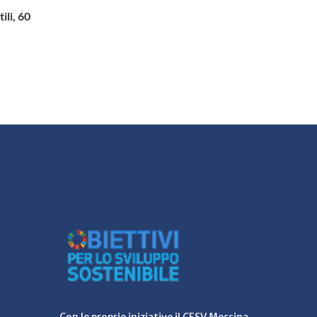
ili, 60
Con le proprie iniziative il CESV Messina