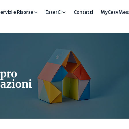
ervizi e Risorse
EsserCi
Contatti
MyCesvMess
 pro
iazioni