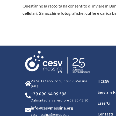
Quest’anno la raccolta ha consentito di inviare in Bu
cellulari, 2 macchine fotografiche, cuffie e carica ba
Via Salita Cappuccini, 31 98121 Messina
Il CESV
(ME)
Servizi e 
+39 090 64 09 598
Dal martedì al venerdì ore 09:30-12:30
EsserCi
info@cesvmessina.org
Contatti
cesvmessina@ergopec.it