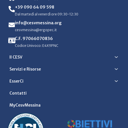
+39 090 64 09 598
Dal martedì al venerdì ore 09:30-12:30
info@cesvmessina.org
cesvmessina@ergopec.it
C.F. 97066070836
Codice Univoco: E4X9PNC
Il CESV
Servizi e Risorse
EsserCi
Contatti
MyCesvMessina