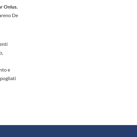
r Onlus.
zareno De
enti
o,
l
nto e
pogliati