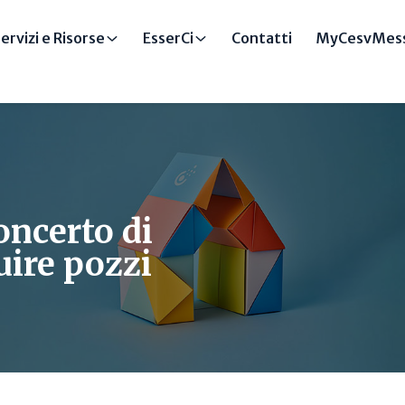
ervizi e Risorse
EsserCi
Contatti
MyCesvMess
ncerto di
uire pozzi