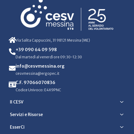
Via Salita Cappuccini, 31 98121 Messina (ME)
+39 090 64 09 598
Dal martedì al venerdì ore 09:30-12:30
info@cesvmessina.org
cesvmessina@ergopec.it
C.F. 97066070836
Codice Univoco: E4X9PNC
Il CESV
Servizi e Risorse
EsserCi