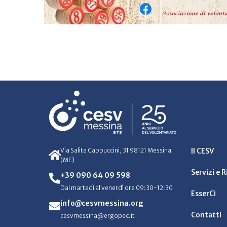
Via Salita Cappuccini, 31 98121 Messina
Il CESV
(ME)
Servizi e 
+39 090 64 09 598
Dal martedì al venerdì ore 09:30-12:30
EsserCi
info@cesvmessina.org
Contatti
cesvmessina@ergopec.it