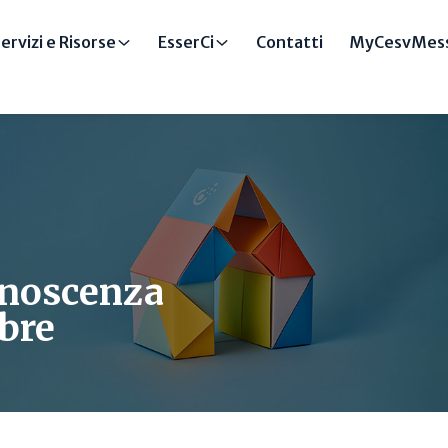
ervizi e Risorse
EsserCi
Contatti
MyCesvMess
onoscenza
mbre