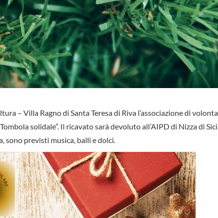
tura – Villa Ragno di Santa Teresa di Riva l’associazione di volonta
mbola solidale”. Il ricavato sarà devoluto all’AIPD di Nizza di Sicil
, sono previsti musica, balli e dolci.