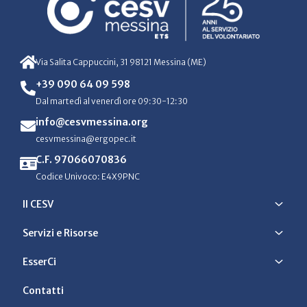
Via Salita Cappuccini, 31 98121 Messina (ME)
+39 090 64 09 598
Dal martedì al venerdì ore 09:30-12:30
info@cesvmessina.org
cesvmessina@ergopec.it
C.F. 97066070836
Codice Univoco: E4X9PNC
Il CESV
Servizi e Risorse
EsserCi
Contatti