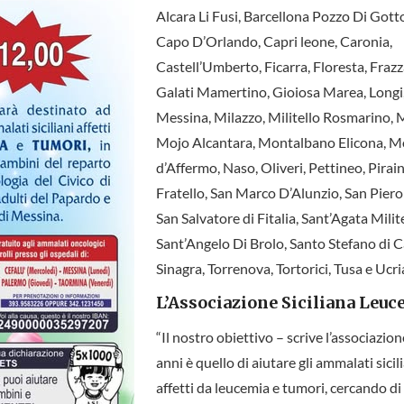
Alcara Li Fusi, Barcellona Pozzo Di Gotto
Capo D’Orlando, Capri leone, Caronia,
Castell’Umberto, Ficarra, Floresta, Fraz
Galati Mamertino, Gioiosa Marea, Longi
Messina, Milazzo, Militello Rosmarino, M
Mojo Alcantara, Montalbano Elicona, M
d’Affermo, Naso, Oliveri, Pettineo, Pirai
Fratello, San Marco D’Alunzio, San Piero 
San Salvatore di Fitalia, Sant’Agata Milite
Sant’Angelo Di Brolo, Santo Stefano di 
Sinagra, Torrenova, Tortorici, Tusa e Ucri
L’Associazione Siciliana Leu
“Il nostro obiettivo – scrive l’associazio
anni è quello di aiutare gli ammalati sicil
affetti da leucemia e tumori, cercando di 