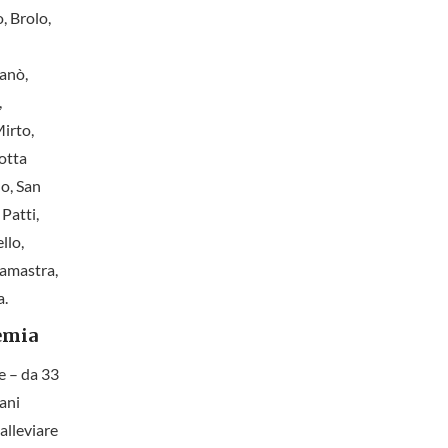
, Brolo,
zanò,
,
irto,
otta
no, San
Patti,
llo,
Camastra,
a.
cemia
ne – da 33
iani
alleviare