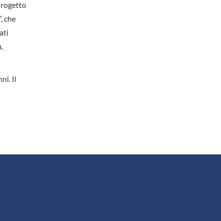
 progetto
, che
ati
,
ni. Il