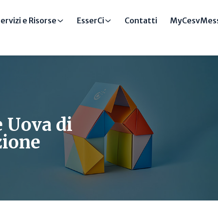
ervizi e Risorse
EsserCi
Contatti
MyCesvMess
e Uova di
zione