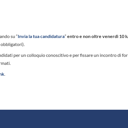
cando su “
Invia la tua candidatura
”
entro e non oltre v
enerdì 10 l
 obbligatori).
didati per un colloquio conoscitivo e per fissare un incontro di f
rmati.
ink
.