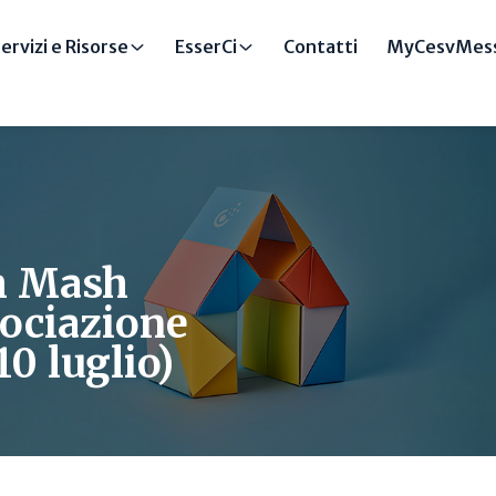
ervizi e Risorse
EsserCi
Contatti
MyCesvMess
sh Mash
ssociazione
0 luglio)