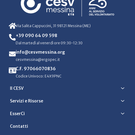
Via Salita Cappuccini, 31 98121 Messina (ME)
+39 090 64 09 598
Dal martedì al venerdì ore 09:30-12:30
info@cesvmessina.org
cesvmessina@ergopec.it
C.F. 97066070836
Codice Univoco: E4X9PNC
Il CESV
Servizi e Risorse
EsserCi
Contatti