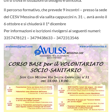
chi si trova in situazioni di bisogno e difficoltà.
Il percorso formativo, che prevede 9 incontri – presso la sede
del CESV Messina di via salita cappuccini n. 31 -, avrà avvio il
6 ottobre e si chiuderà il 1° dicembre
Per informazioni e iscrizioni rivolgersi ai seguenti numeri:
3357478121 – 3479438633 – 3472313546