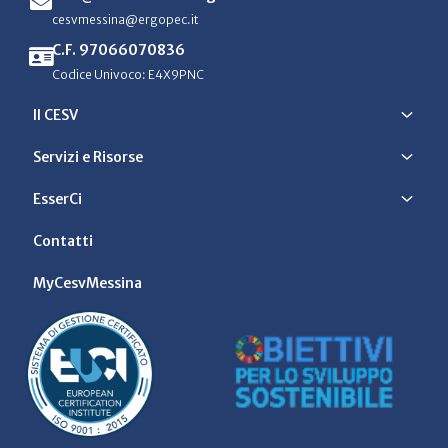
cesvmessina@ergopec.it
C.F. 97066070836
Codice Univoco: E4X9PNC
Il CESV
Servizi e Risorse
EsserCi
Contatti
MyCesvMessina