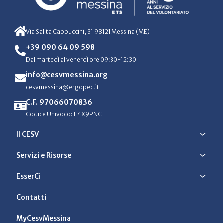
Via Salita Cappuccini, 31 98121 Messina (ME)
+39 090 64 09 598
Dal martedì al venerdì ore 09:30-12:30
info@cesvmessina.org
cesvmessina@ergopec.it
C.F. 97066070836
Codice Univoco: E4X9PNC
Il CESV
Servizi e Risorse
EsserCi
Contatti
MyCesvMessina