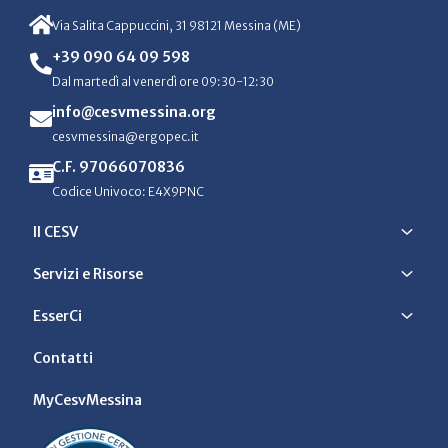
Via Salita Cappuccini, 31 98121 Messina (ME)
+39 090 64 09 598
Dal martedì al venerdì ore 09:30-12:30
info@cesvmessina.org
cesvmessina@ergopec.it
C.F. 97066070836
Codice Univoco: E4X9PNC
Il CESV
Servizi e Risorse
EsserCi
Contatti
MyCesvMessina