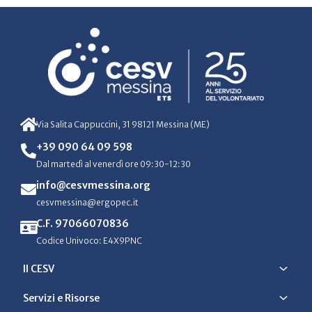
Via Salita Cappuccini, 31 98121 Messina (ME)
+39 090 64 09 598
Dal martedì al venerdì ore 09:30-12:30
info@cesvmessina.org
cesvmessina@ergopec.it
C.F. 97066070836
Codice Univoco: E4X9PNC
Il CESV
Servizi e Risorse