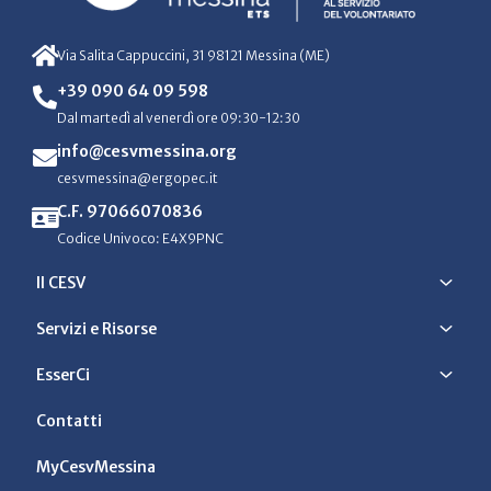
Via Salita Cappuccini, 31 98121 Messina (ME)
+39 090 64 09 598
Dal martedì al venerdì ore 09:30-12:30
info@cesvmessina.org
cesvmessina@ergopec.it
C.F. 97066070836
Codice Univoco: E4X9PNC
Il CESV
Servizi e Risorse
EsserCi
Contatti
MyCesvMessina