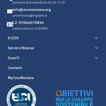
Dal martedì al venerdì ore 09:30-12:30
info@cesvmessina.org
cesvmessina@ergopec.it
C.F. 97066070836
Codice Univoco: E4X9PNC
Il CESV
Servizi e Risorse
EsserCi
Contatti
MyCesvMessina