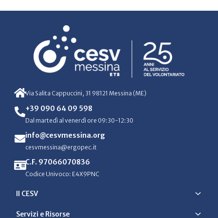
Via Salita Cappuccini, 31 98121 Messina (ME)
+39 090 64 09 598
Dal martedì al venerdì ore 09:30-12:30
info@cesvmessina.org
cesvmessina@ergopec.it
C.F. 97066070836
Codice Univoco: E4X9PNC
Il CESV
Servizi e Risorse