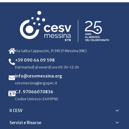
Via Salita Cappuccini, 31 98121 Messina (ME)
+39 090 64 09 598
Dal martedì al venerdì ore 09:30-12:30
info@cesvmessina.org
cesvmessina@ergopec.it
C.F. 97066070836
Codice Univoco: E4X9PNC
Il CESV
Servizi e Risorse