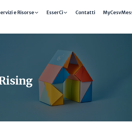
ervizi e Risorse
EsserCi
Contatti
MyCesvMess
 Rising