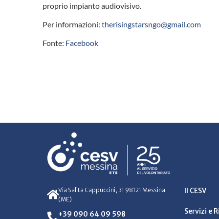
proprio impianto audiovisivo.
Per informazioni:
therisingstarsngo@gmail.com
Fonte:
Facebook
Via Salita Cappuccini, 31 98121 Messina
Il CESV
(ME)
Servizi e 
+39 090 64 09 598