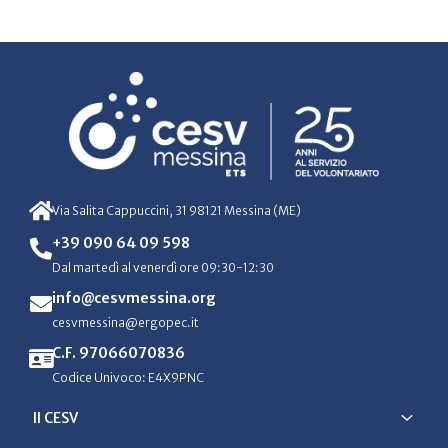
Via Salita Cappuccini, 31 98121 Messina (ME)
+39 090 64 09 598
Dal martedì al venerdì ore 09:30-12:30
info@cesvmessina.org
cesvmessina@ergopec.it
C.F. 97066070836
Codice Univoco: E4X9PNC
Il CESV