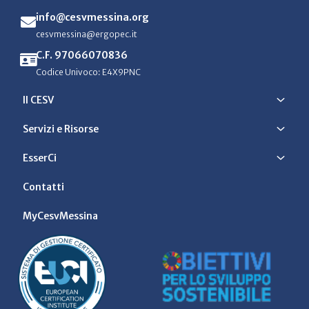
info@cesvmessina.org
cesvmessina@ergopec.it
C.F. 97066070836
Codice Univoco: E4X9PNC
Il CESV
Servizi e Risorse
EsserCi
Contatti
MyCesvMessina