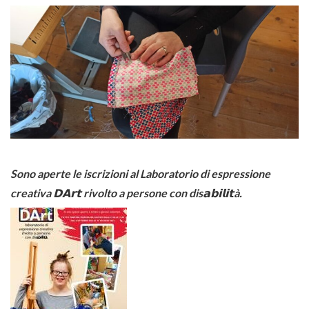
Sono aperte le iscrizioni al Laboratorio di espressione
creativa 𝗗𝗔𝗿𝘁 rivolto a persone con dis𝗮𝗯𝗶𝗹𝗶𝘁à.