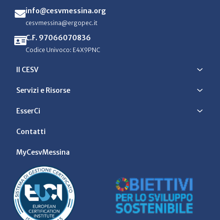
info@cesvmessina.org
cesvmessina@ergopec.it
C.F. 97066070836
Codice Univoco: E4X9PNC
Il CESV
Servizi e Risorse
EsserCi
Contatti
MyCesvMessina