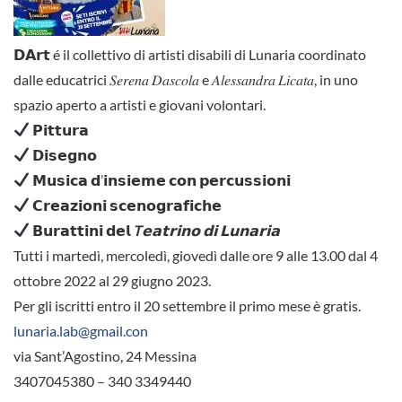
𝗗𝗔𝗿𝘁 é il collettivo di artisti disabili di Lunaria coordinato
dalle educatrici 𝑆𝑒𝑟𝑒𝑛𝑎 𝐷𝑎𝑠𝑐𝑜𝑙𝑎 e 𝐴𝑙𝑒𝑠𝑠𝑎𝑛𝑑𝑟𝑎 𝐿𝑖𝑐𝑎𝑡𝑎, in uno
spazio aperto a artisti e giovani volontari.
𝗣𝗶𝘁𝘁𝘂𝗿𝗮
𝗗𝗶𝘀𝗲𝗴𝗻𝗼
𝗠𝘂𝘀𝗶𝗰𝗮 𝗱’𝗶𝗻𝘀𝗶𝗲𝗺𝗲 𝗰𝗼𝗻 𝗽𝗲𝗿𝗰𝘂𝘀𝘀𝗶𝗼𝗻𝗶
𝗖𝗿𝗲𝗮𝘇𝗶𝗼𝗻𝗶 𝘀𝗰𝗲𝗻𝗼𝗴𝗿𝗮𝗳𝗶𝗰𝗵𝗲
𝗕𝘂𝗿𝗮𝘁𝘁𝗶𝗻𝗶 𝗱𝗲𝗹
T
𝗲𝗮𝘁𝗿𝗶𝗻𝗼 𝗱𝗶 𝗟𝘂𝗻𝗮𝗿𝗶𝗮
Tutti i martedì, mercoledì, giovedì dalle ore 9 alle 13.00 dal 4
ottobre 2022 al 29 giugno 2023.
Per gli iscritti entro il 20 settembre il primo mese è gratis.
lunaria.lab@gmail.con
via Sant’Agostino, 24 Messina
3407045380 – 340 3349440