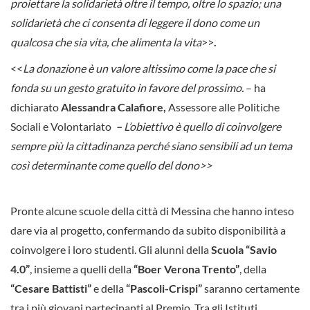
proiettare la solidarietà oltre il tempo, oltre lo spazio; una
solidarietà che ci consenta di leggere il dono come un
qualcosa che sia vita, che alimenta la vita
>>
.
<<
La donazione è un valore altissimo come la pace che si
fonda su un gesto gratuito in favore del prossimo.
– ha
dichiarato
Alessandra Calafiore,
Assessore alle Politiche
Sociali e Volontariato
–
L’obiettivo è quello di coinvolgere
sempre più la cittadinanza perché siano sensibili ad un tema
così determinante come quello del dono>>
Pronte alcune scuole della città di Messina che hanno inteso
dare via al progetto, confermando da subito disponibilità a
coinvolgere i loro studenti. Gli alunni della
Scuola “Savio
4.0”
, insieme a quelli della
“Boer Verona Trento”
, della
“Cesare Battisti”
e della
“Pascoli-Crispi”
saranno certamente
tra i più giovani partecipanti al Premio. Tra gli Istituti