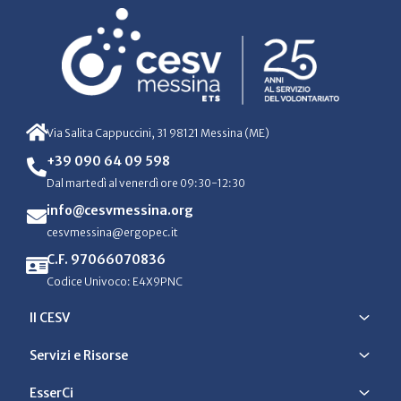
Via Salita Cappuccini, 31 98121 Messina (ME)
+39 090 64 09 598
Dal martedì al venerdì ore 09:30-12:30
info@cesvmessina.org
cesvmessina@ergopec.it
C.F. 97066070836
Codice Univoco: E4X9PNC
Il CESV
Servizi e Risorse
EsserCi