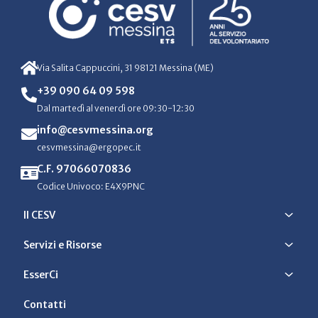
Via Salita Cappuccini, 31 98121 Messina (ME)
+39 090 64 09 598
Dal martedì al venerdì ore 09:30-12:30
info@cesvmessina.org
cesvmessina@ergopec.it
C.F. 97066070836
Codice Univoco: E4X9PNC
Il CESV
Servizi e Risorse
EsserCi
Contatti