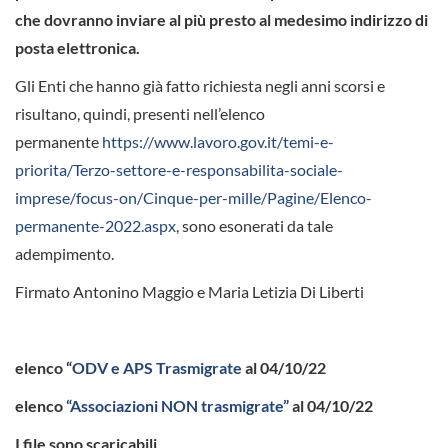
che dovranno inviare al più presto al medesimo indirizzo di
posta elettronica.
Gli Enti che hanno già fatto richiesta negli anni scorsi e
risultano, quindi, presenti nell’elenco
permanente
https://www.lavoro.gov.it/temi-e-
priorita/Terzo-settore-e-responsabilita-sociale-
imprese/focus-on/Cinque-per-mille/Pagine/Elenco-
permanente-2022.aspx
, sono esonerati da tale
adempimento.
Firmato Antonino Maggio e Maria Letizia Di Liberti
elenco “
ODV e APS Trasmigrate
al 04/10/22
elenco
“Associazioni NON trasmigrate”
al 04/10/22
I file sono scaricabili