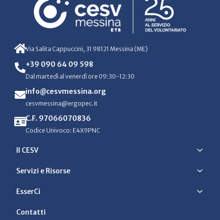
Via Salita Cappuccini, 31 98121 Messina (ME)
+39 090 64 09 598
Dal martedì al venerdì ore 09:30-12:30
info@cesvmessina.org
cesvmessina@ergopec.it
C.F. 97066070836
Codice Univoco: E4X9PNC
Il CESV
Servizi e Risorse
EsserCi
Contatti