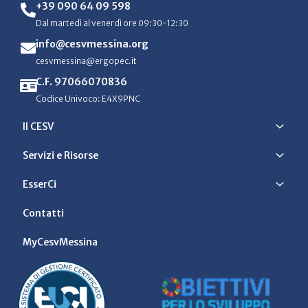
+39 090 64 09 598
Dal martedì al venerdì ore 09:30-12:30
info@cesvmessina.org
cesvmessina@ergopec.it
C.F. 97066070836
Codice Univoco: E4X9PNC
Il CESV
Servizi e Risorse
EsserCi
Contatti
MyCesvMessina