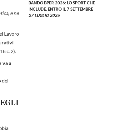
BANDO BPER 2026: LO SPORT CHE
INCLUDE. ENTRO IL 7 SETTEMBRE
tica, e ne
27 LUGLIO 2026
el Lavoro
urativi
18 c. 2).
e va a
 del
DEGLI
abbia