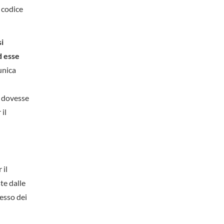
 codice
si
d esse
unica
e dovesse
il
 il
te dalle
cesso dei