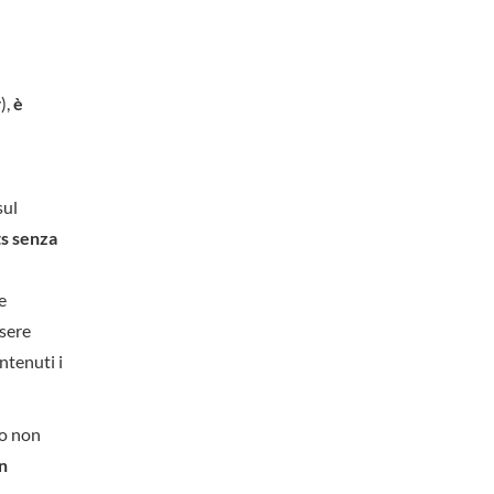
),
è
sul
ts senza
e
ssere
ntenuti i
do non
on