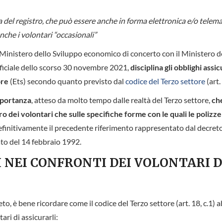
 del registro, che può essere anche in forma elettronica e/o telema
anche i volontari “occasionali”
 Ministero dello Sviluppo economico di concerto con il Ministero d
ufficiale dello scorso 30 novembre 2021,
disciplina gli obblighi assic
ore
(Ets) secondo quanto previsto dal
codice del Terzo settore
(art. 
mportanza
, atteso da molto tempo dalle realtà del Terzo settore,
ch
ro dei volontari che sulle specifiche forme con le quali le polizze
finitivamente il precedente riferimento rappresentato dal decreto
ato del 14 febbraio 1992.
I NEI CONFRONTI DEI VOLONTARI 
to, è bene ricordare come il codice del Terzo settore (art. 18, c.1) 
ari di assicurarli: