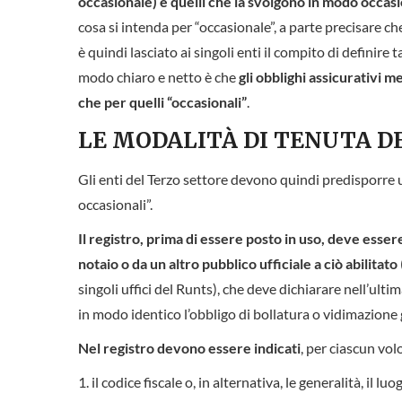
occasionale) e quelli che la svolgono in modo occasi
cosa si intenda per “occasionale”, a parte precisare ch
è quindi lasciato ai singoli enti il compito di definire
modo chiaro e netto è che
gli obblighi assicurativi 
che per quelli “occasionali”
.
LE MODALITÀ DI TENUTA D
Gli enti del Terzo settore devono quindi predisporre un
occasionali”.
Il registro, prima di essere posto in uso, deve esse
notaio o da un altro pubblico ufficiale a ciò abilitato
singoli uffici del Runts), che deve dichiarare nell’ult
in modo identico l’obbligo di bollatura o vidimazione 
Nel registro devono essere indicati
, per ciascun vol
il codice fiscale o, in alternativa, le generalità, il luo