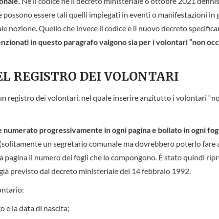
onale.
Né il codice né il decreto ministeriale 6 ottobre 2021 defin
e possono essere tali quelli impiegati in eventi o manifestazioni in 
 tale nozione. Quello che invece il codice e il nuovo decreto specifica
menzionati in questo paragrafo valgono sia per i volontari “non occ
EL REGISTRO DEI VOLONTARI
 registro dei volontari, nel quale inserire anzitutto i volontari “n
re numerato progressivamente in ogni pagina e bollato in ogni fog
(solitamente un segretario comunale ma dovrebbero poterlo fare 
ima pagina il numero dei fogli che lo compongono. È stato quindi rip
già previsto dal decreto ministeriale del 14 febbraio 1992.
ontario:
go e la data di nascita;