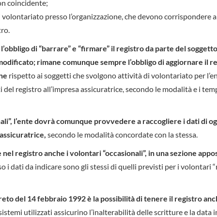
non coincidente;
à di volontariato presso l’organizzazione, che devono corrispondere a
tro.
 l’obbligo di “barrare” e “firmare” il registro da parte del soggett
modificato; rimane comunque sempre l’obbligo di aggiornare il re
one
rispetto ai soggetti che svolgono attività di volontariato per l’ent
del registro all’impresa assicuratrice, secondo le modalità e i tem
ali”, l’ente dovrà comunque provvedere a raccogliere i dati di o
assicuratrice,
secondo le modalità concordate con la stessa.
re nel registro anche i volontari “occasionali”, in una sezione appo
aso i dati da indicare sono gli stessi di quelli previsti per i volontari 
to del 14 febbraio 1992 è la possibilità di tenere il registro anc
sistemi utilizzati assicurino l’inalterabilità delle scritture e la data i