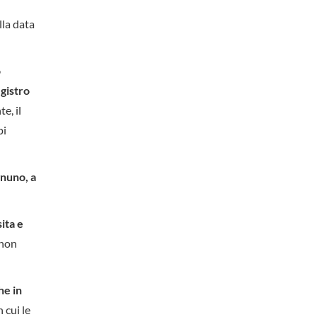
lla data
o
gistro
e, il
pi
gnuno, a
sita e
“non
he in
n cui le