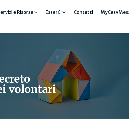
ervizi e Risorse
EsserCi
Contatti
MyCesvMess
decreto
ei volontari