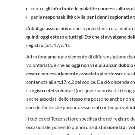
contro
gli infortuni e le malattie connessi allo svo
per la
responsabilità civile per i danni cagionati a 
L’obbligo assicurativo
, che in precedenza era limitat
quindi oggi esteso a tutti gli Ets che si avvalgano del
registro
(art. 17, c. 1).
Altro fondamentale elemento di differenziazione rispet
volontariato, è che
ad oggi non vi è più alcun dubbio
essere necessariamente associata allo stesso
: ques
contenuta all’art.17, c.2 del codice. Da ciò discende c
il
registro dei volontari
(nel quale sono iscritti i sog
anche associati dello stesso ma possono anche non e
soci dell’ente, che possono essere al contempo volon
Il codice del Terzo settore specifica che nel registro 
occasionale, ponendo quindi una
distinzione tra i vo