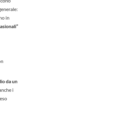
iscono
generale:
no in
asionali”
on
lio da un
anche i
reso