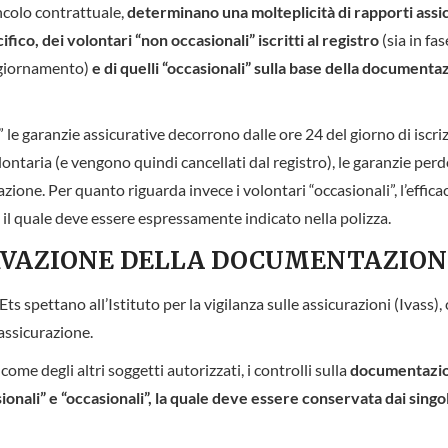
ncolo contrattuale,
determinano una molteplicità di rapporti assi
ifico, dei volontari “non occasionali” iscritti al registro
(sia in fas
aggiornamento)
e di quelli “occasionali” sulla base della documenta
” le garanzie assicurative decorrono dalle ore 24 del giorno di iscri
volontaria (e vengono quindi cancellati dal registro), le garanzie per
azione. Per quanto riguarda invece i volontari “occasionali”, l’efficac
o, il quale deve essere espressamente indicato nella polizza.
ERVAZIONE DELLA DOCUMENTAZION
Ets spettano all’Istituto per la vigilanza sulle assicurazioni (Ivass), 
 assicurazione.
ome degli altri soggetti autorizzati, i controlli sulla
documentazi
onali” e “occasionali”, la quale deve essere conservata dai singol