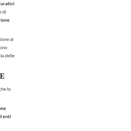
curativi
e di
zione
zione al
dono
ia delle
E
che lo
one
i enti