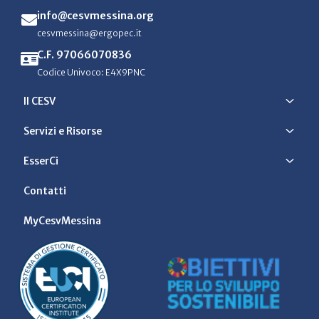
info@cesvmessina.org
cesvmessina@ergopec.it
C.F. 97066070836
Codice Univoco: E4X9PNC
Il CESV
Servizi e Risorse
EsserCi
Contatti
MyCesvMessina