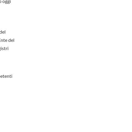
o oggi
del
Ente del
istri
petenti