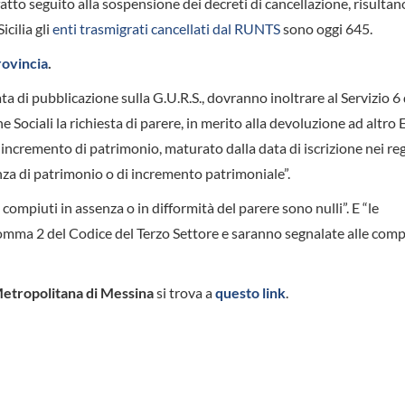
tto seguito alla sospensione dei decreti di cancellazione, risultan
icilia gli
enti trasmigrati cancellati dal RUNTS
sono oggi 645.
rovincia
.
ata di pubblicazione sulla G.U.R.S., dovranno inoltrare al Servizio 6 
 Sociali la richiesta di parere, in merito alla devoluzione ad altro 
incremento di patrimonio, maturato dalla data di iscrizione nei reg
nza di patrimonio o di incremento patrimoniale”.
compiuti in assenza o in difformità del parere sono nulli”. E “le
comma 2 del Codice del Terzo Settore e saranno segnalate alle com
 Metropolitana di Messina
si trova a
questo link
.