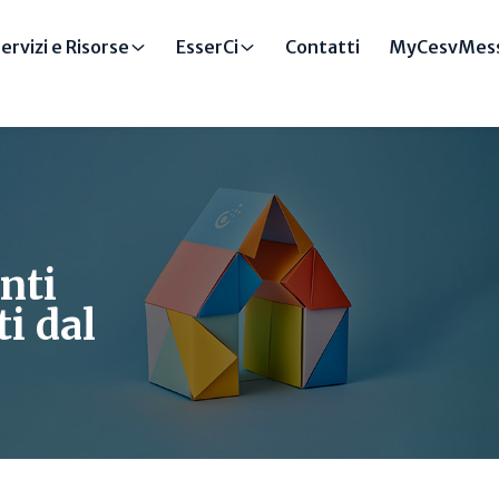
ervizi e Risorse
EsserCi
Contatti
MyCesvMess
nti
ti dal
i