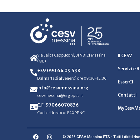
Via Salita Cappuccini, 31 98121 Messina
Il CESV
(ME)
Servizi e 
+39 090 64 09 598
Dal martedì al venerdì ore 09:30-12:30
EsserCi
info@cesvmessina.org
Contatti
cesvmessina@ergopec.it
C.F. 97066070836
MyCesvMe
Codice Univoco: E4X9PNC
© 2026 CESV Messina ETS - Tutti i diritti rise