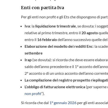
Enti con partita Iva
Per gli enti non profit e gli Ets che dispongono di part
Iva
: la
liquidazione trimestrale
, se dovuta: i sogg
relative al primo trimestre, entro il
20 agosto
quelle
entro il
16 febbraio
dell’anno successivo quelle del
Elaborazione del modello dei redditi Enc
: la scad
settembre
Irap
(se dovuta): si ricorda che deve essere elaborat
saldo dell’anno precedente e il 1° acconto dell’anno
2° acconto o di un unico acconto dell’anno corrente
La compilazione del registro prospetto riepilogat
L’obbligo di fatturazione elettronica
(per saperne di
non profit
”).
Si ricorda che dal
1° gennaio 2026
per gli enti associ