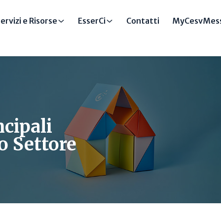
ervizi e Risorse
EsserCi
Contatti
MyCesvMess
ncipali
o Settore