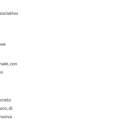
ssociativo
ove
nale, con
to
ecreto
uro, di
a nuova