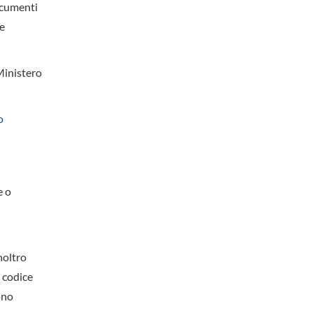
documenti
(e
Ministero
o
e o
noltro
l codice
ono