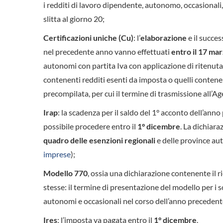
i redditi di lavoro dipendente, autonomo, occasionali
slitta al giorno 20;
Certificazioni uniche (Cu)
: l’
elaborazione
e il succe
nel precedente anno vanno effettuati
entro il 17 ma
autonomi con partita Iva con applicazione di ritenuta
contenenti redditi esenti da imposta o quelli contene
precompilata, per cui il termine di trasmissione all’Ag
Irap
: la scadenza per il saldo del 1° acconto dell’anno
possibile procedere entro il
1° dicembre
. La dichiara
quadro delle esenzioni regionali
e delle province aut
imprese
);
Modello 770
, ossia una dichiarazione contenente il r
stesse: il termine di presentazione del modello per i 
autonomi e occasionali nel corso dell’anno precedente
Ires
: l’imposta va pagata entro il
1° dicembre
.