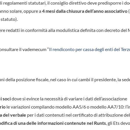
 regolamenti statutari, il consiglio direttivo deve predisporre i 
l’anno solare, oppure a
4 mesi dalla chiusura dell’anno associativo
statuto).
e redatti in conformità alla modulistica definita con decreto del 
consultare il vademecum “
Il rendiconto per cassa degli enti del Terz
fini della posizione fiscale, nel caso in cui cambi il presidente, la sed
i soci
dove si evince la necessità di variare i dati dell’associazione
rio
le variazioni compilando modello AA5/6 o modello AA7/10: l’i
ta del verbale
per i dati contenuti nel certificato di attribuzione de
odifica di una delle informazioni contenute nel Runts
, gli Ets dev