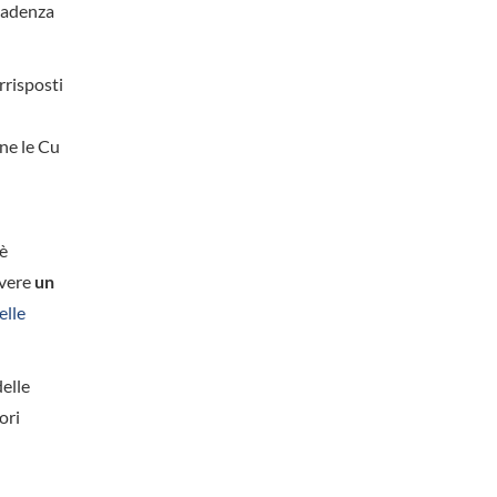
scadenza
rrisposti
one le Cu
 è
avere
un
elle
delle
ori