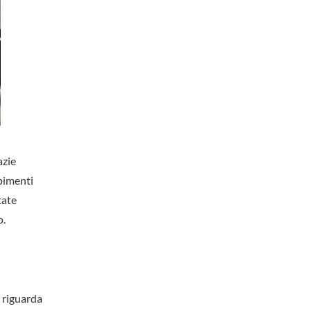
azie
mpimenti
tate
o.
 riguarda