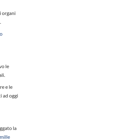
li organi
.
co
vo le
li.
re e le
nti ad oggi
aggato la
mille