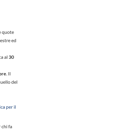
e quote
mestre ed
ta al
30
bre
. Il
uello del
ca per il
 chi fa