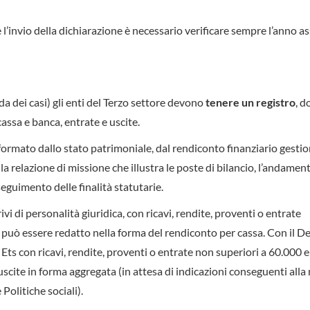
 l’invio della dichiarazione è necessario verificare sempre l’anno a
da dei casi) gli enti del Terzo settore devono
tenere un registro
, d
cassa e banca, entrate e uscite.
formato dallo stato patrimoniale, dal rendiconto finanziario gestio
alla relazione di missione che illustra le poste di bilancio, l’andamen
eguimento delle finalità statutarie.
rivi di personalità giuridica, con ricavi, rendite, proventi o entrate
ò essere redatto nella forma del rendiconto per cassa. Con il D
i Ets con ricavi, rendite, proventi o entrate non superiori a 60.000 e
 uscite in forma aggregata (in attesa di indicazioni conseguenti all
Politiche sociali).