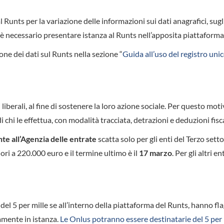
ne al Runts per la variazione delle informazioni sui dati anagrafici, sug
ità è necessario presentare istanza al Runts nell’apposita piattaforma
ne dei dati sul Runts nella sezione “
Guida all’uso del registro uni
iberali, al fine di sostenere la loro azione sociale. Per questo moti
 chi le effettua, con modalità tracciata, detrazioni e deduzioni fisca
e all’Agenzia delle entrate
scatta solo per gli enti del Terzo setto
ri a 220.000 euro e il termine ultimo è il
17
marzo
. Per gli altri e
del 5 per mille se all’interno della piattaforma del Runts, hanno fl
tamente in istanza.
Le Onlus potranno essere destinatarie del 5 per 