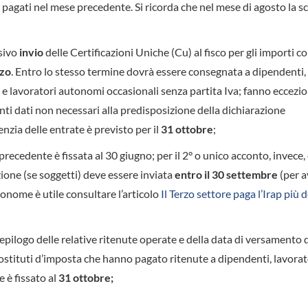
, pagati nel mese precedente. Si ricorda che nel mese di agosto la 
ssivo
invio
delle Certificazioni Uniche (Cu) al fisco per gli importi co
rzo
. Entro lo stesso termine dovrà essere consegnata a dipendenti,
 e lavoratori autonomi occasionali senza partita Iva; fanno eccezi
nti dati non necessari alla predisposizione della dichiarazione
enzia delle entrate è previsto per il
31 ottobre
;
 precedente è fissata al 30 giugno; per il 2° o unico acconto, invece,
zione (se soggetti) deve essere inviata
entro il 30 settembre
(per 
onome è utile consultare l’articolo
Il Terzo settore paga l’Irap più d
iepilogo delle relative ritenute operate e della data di versamento 
sostituti d’imposta che hanno pagato ritenute a dipendenti, lavorat
 è fissato al
31 ottobre;