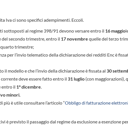
ita Iva ci sono specifici adempimenti. Eccoli.
etti sottoposti al regime 398/91 devono versare entro il
16 maggio
l
 del secondo trimestre, entro il
17 novembre
quelle del terzo tri
 quarto trimestre;
enza per l’invio telematico della dichiarazione dei redditi Enc è fissa
o il modello e che l’invio della dichiarazione è fissata al
30 settem
 corrente deve essere fatto entro il
31 luglio
(con maggiorazioni), q
 entro il
1° dicembre
.
ivo minori.
 più è utile consultare l’articolo “
Obbligo di fatturazione elettroni
ativi è previsto il passaggio dal regime da esclusione a esenzione per