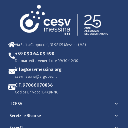
Via Salita Cappuccini, 31 98121 Messina (ME)
+39 090 64 09 598
Dal martedì al venerdì ore 09:30-12:30
info@cesvmessina.org
cesvmessina@ergopec.it
C.F. 97066070836
Codice Univoco: E4X9PNC
Il CESV
Servizi e Risorse
EsserCi