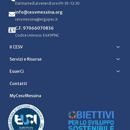
Dal martedì al venerdì ore 09:30-12:30
info@cesvmessina.org
cesvmessina@ergopec.it
C.F. 97066070836
Codice Univoco: E4X9PNC
Il CESV
Servizi e Risorse
EsserCi
Contatti
MyCesvMessina