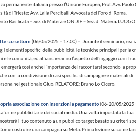
nza permanente italiana presso l’Unione Europea, Prof. Avv. Paol
sità di Trieste; Avv. Laila Perciballi Avvocata del Foro di Roma.
to Basilicata – Sez. di Matera e ONDIF – Sez. di Matera. LUOGO
l terzo settore
(06/05/2025 – 17:00) – Durante il seminario, reali
i elementi specifici della pubblicità, le tecniche principali per la 
i e le comunità, ed affiancheranno l’aspetto dell’ingaggio con il ruo
o emergerà così anche l’importanza del raccontarsi secondo la prop
nche con la condivisione di casi specifici di campagne e materiali di
rsona nel gestionale Gluo. RELATORE: Bruno Lo Cicero.
ropria associazione con inserzioni a pagamento
(06-20/05/2025 
taforme pubblicitarie dei social media. Una volta impostata la tua
strerà il tuo contenuto a un pubblico target basato su criteri spec
 Come costruire una campagna su Meta. Prima lezione su come far