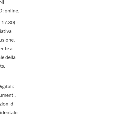
NI:
: online.
 17:30) –
iativa
lusione,
ente a
le della
ts.
gitali:
rumenti,
zioni di
identale.