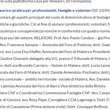
line sulla piattaforma Gluo per Alveare CSV Formazione.
orico-pratica per professionisti, famiglie e volontari
(05-23/05,
ntare gli aspetti principali del ruolo di Amministratore di Sostegn
he e giuridiche. Ciò al fine di aiutare i professionisti, volontari, f
con coscienza e consapevolezza nonché in conformità col quadro norma
a prassi del settore. RELATORI: Prof. Avv. Paolo Cendon – già Prof
e; Avv. Francesca Sassano – Avvocata del Foro di Potenza; dott. Gae
ra; avv. Lucia Elsa Maffei, Avvocata del Foro di Matera e President
Giudice Onorario delegato alla V.G. presso il Tribunale di Matera; 
 dott.ssa Brunella Carriero – Notaio in Matera; dott. Lucio Lecce
ta del Foro di Matera; dott. Davide Amendola, Psichiatra; dott.
no comunale – ambito territoriale- sociale di Matera, Avv. Daniela
Labriola Avvocata del Foro di Bari e Vice direttrice della Rivista
iera CNF e Coordinatrice Commissione Famiglia CNF: Avv. Cesare
z. di Genova; avv. Rosy Pepe, Consigliera COA Lagonegro; Dott. F
rte di Cassazione (Prima sezione civile); Dott. Giuseppe Buffone,