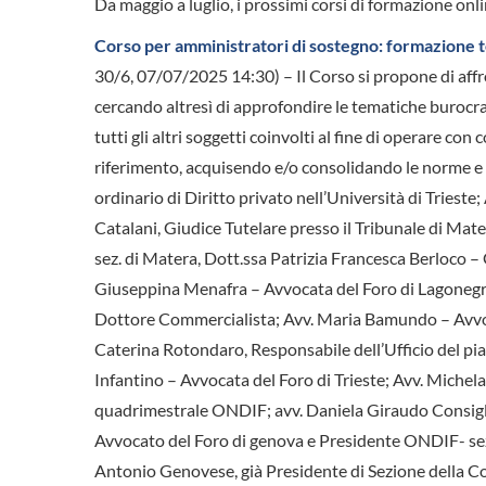
Da maggio a luglio, i prossimi corsi di formazione on
Corso per amministratori di sostegno: formazione te
30/6, 07/07/2025 14:30) – Il Corso si propone di affro
cercando altresì di approfondire le tematiche burocratic
tutti gli altri soggetti coinvolti al fine di operare 
riferimento, acquisendo e/o consolidando le norme e l
ordinario di Diritto privato nell’Università di Triest
Catalani, Giudice Tutelare presso il Tribunale di Mate
sez. di Matera, Dott.ssa Patrizia Francesca Berloco – 
Giuseppina Menafra – Avvocata del Foro di Lagonegro;
Dottore Commercialista; Avv. Maria Bamundo – Avvoca
Caterina Rotondaro, Responsabile dell’Ufficio del pia
Infantino – Avvocata del Foro di Trieste; Avv. Michela 
quadrimestrale ONDIF; avv. Daniela Giraudo Consigl
Avvocato del Foro di genova e Presidente ONDIF- se
Antonio Genovese, già Presidente di Sezione della Co