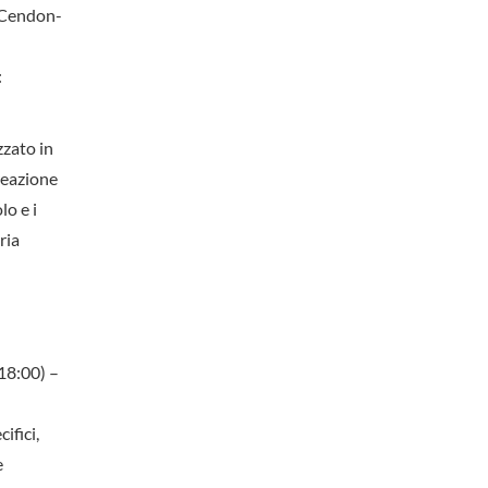
o Cendon-
:
zzato in
creazione
lo e i
ria
18:00) –
ifici,
e