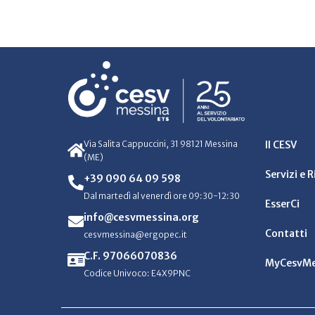
Via Salita Cappuccini, 31 98121 Messina
Il CESV
(ME)
Servizi e 
+39 090 64 09 598
Dal martedì al venerdì ore 09:30-12:30
EsserCi
info@cesvmessina.org
Contatti
cesvmessina@ergopec.it
C.F. 97066070836
MyCesvMe
Codice Univoco: E4X9PNC