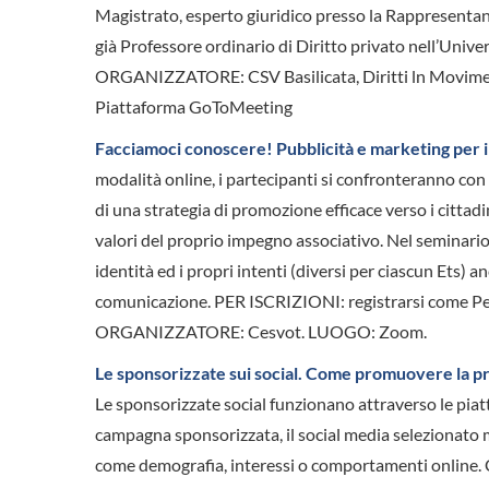
Magistrato, esperto giuridico presso la Rappresenta
già Professore ordinario di Diritto privato nell’Univer
ORGANIZZATORE: CSV Basilicata, Diritti ln Movimen
Piattaforma GoToMeeting
Facciamoci conoscere! Pubblicità e marketing per i
modalità online, i partecipanti si confronteranno con gl
di una strategia di promozione efficace verso i cittadin
valori del proprio impegno associativo. Nel seminari
identità ed i propri intenti (diversi per ciascun Ets) a
comunicazione. PER ISCRIZIONI: registrarsi come Pe
ORGANIZZATORE: Cesvot. LUOGO: Zoom.
Le sponsorizzate sui social. Come promuovere la p
Le sponsorizzate social funzionano attraverso le piat
campagna sponsorizzata, il social media selezionato mo
come demografia, interessi o comportamenti online.