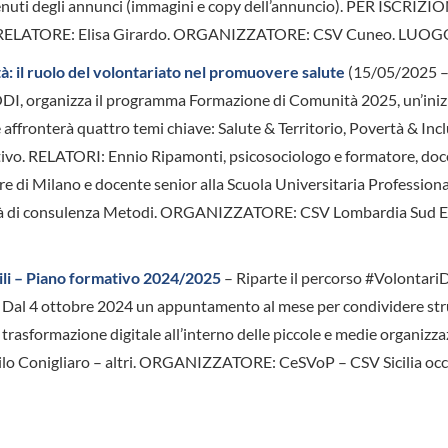
nuti degli annunci (immagini e copy dell’annuncio). PER ISCRIZIO
o. RELATORE: Elisa Girardo. ORGANIZZATORE: CSV Cuneo. LUOGO
 il ruolo del volontariato nel promuovere salute
(15/05/2025 –
I, organizza il programma Formazione di Comunità 2025, un’iniz
 affronterà quattro temi chiave: Salute & Territorio, Povertà & Inc
tivo. RELATORI: Ennio Ripamonti, psicosociologo e formatore, doc
re di Milano e docente senior alla Scuola Universitaria Professiona
cietà di consulenza Metodi. ORGANIZZATORE: CSV Lombardia Sud E
sili – Piano formativo 2024/2025
– Riparte il percorso #VolontariDi
! Dal 4 ottobre 2024 un appuntamento al mese per condividere st
 trasformazione digitale all’interno delle piccole e medie organizza
nilo Conigliaro – altri. ORGANIZZATORE: CeSVoP – CSV Sicilia occ