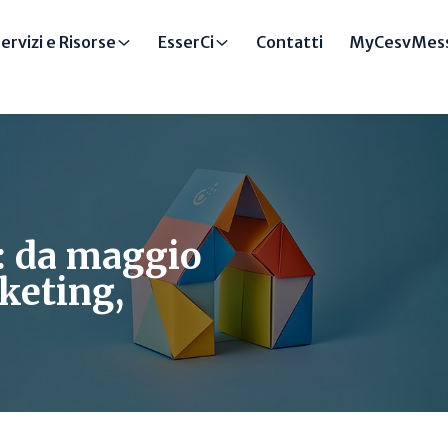
ervizi e Risorse
EsserCi
Contatti
MyCesvMess
: da maggio
rketing,