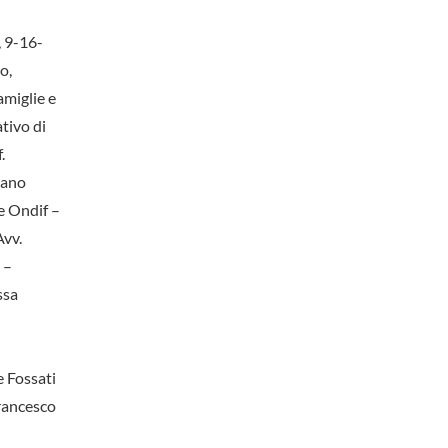
 9-16-
o,
amiglie e
tivo di
.
tano
e Ondif –
Avv.
 –
ssa
 Fossati
rancesco