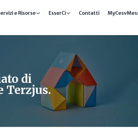
ervizi e Risorse
EsserCi
Contatti
MyCesvMess
ato di
 Terzjus.