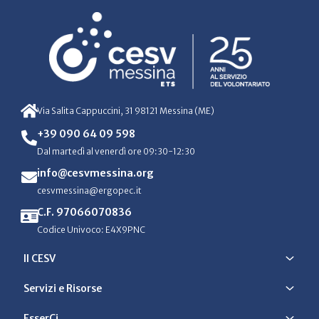
Via Salita Cappuccini, 31 98121 Messina (ME)
+39 090 64 09 598
Dal martedì al venerdì ore 09:30-12:30
info@cesvmessina.org
cesvmessina@ergopec.it
C.F. 97066070836
Codice Univoco: E4X9PNC
Il CESV
Servizi e Risorse
EsserCi