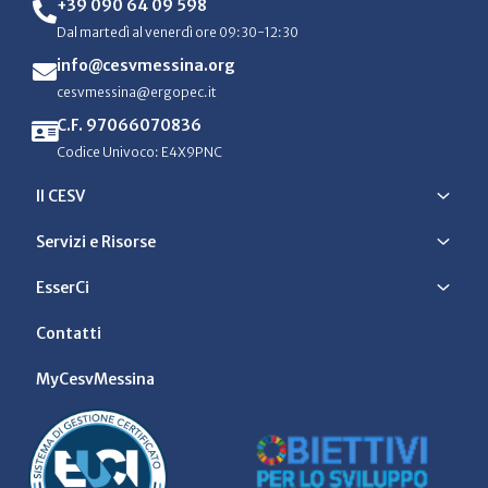
+39 090 64 09 598
Dal martedì al venerdì ore 09:30-12:30
info@cesvmessina.org
cesvmessina@ergopec.it
C.F. 97066070836
Codice Univoco: E4X9PNC
Il CESV
Servizi e Risorse
EsserCi
Contatti
MyCesvMessina