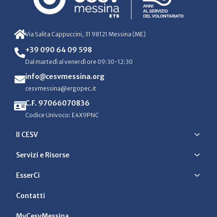
Via Salita Cappuccini, 31 98121 Messina (ME)
+39 090 64 09 598
Dal martedì al venerdì ore 09:30-12:30
info@cesvmessina.org
cesvmessina@ergopec.it
C.F. 97066070836
Codice Univoco: E4X9PNC
Il CESV
Servizi e Risorse
EsserCi
Contatti
MyCesvMessina