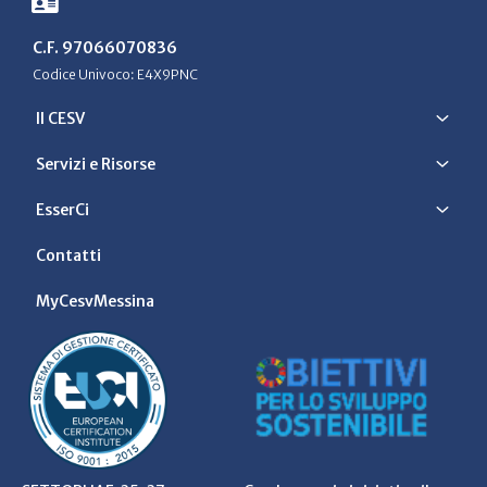
C.F. 97066070836
Codice Univoco: E4X9PNC
Il CESV
Servizi e Risorse
EsserCi
Contatti
MyCesvMessina