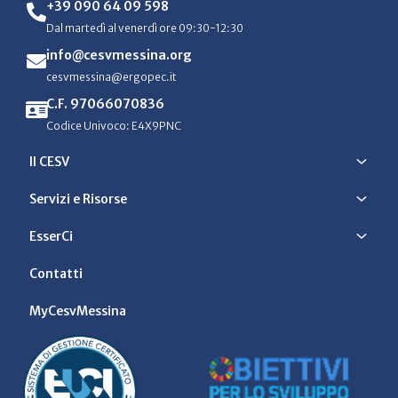
+39 090 64 09 598
Dal martedì al venerdì ore 09:30-12:30
info@cesvmessina.org
cesvmessina@ergopec.it
C.F. 97066070836
Codice Univoco: E4X9PNC
Il CESV
Servizi e Risorse
EsserCi
Contatti
MyCesvMessina