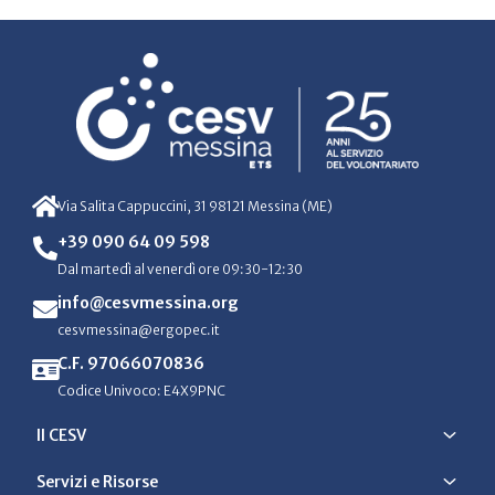
Via Salita Cappuccini, 31 98121 Messina (ME)
+39 090 64 09 598
Dal martedì al venerdì ore 09:30-12:30
info@cesvmessina.org
cesvmessina@ergopec.it
C.F. 97066070836
Codice Univoco: E4X9PNC
Il CESV
Servizi e Risorse