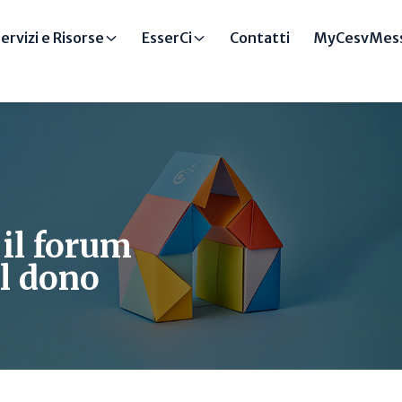
ervizi e Risorse
EsserCi
Contatti
MyCesvMess
 il forum
el dono