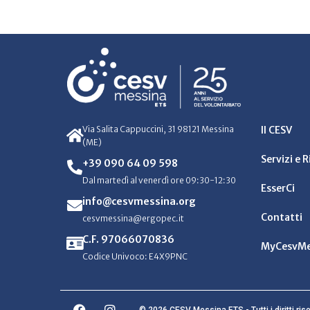
Via Salita Cappuccini, 31 98121 Messina
Il CESV
(ME)
Servizi e 
+39 090 64 09 598
Dal martedì al venerdì ore 09:30-12:30
EsserCi
info@cesvmessina.org
Contatti
cesvmessina@ergopec.it
C.F. 97066070836
MyCesvMe
Codice Univoco: E4X9PNC
© 2026 CESV Messina ETS - Tutti i diritti rise