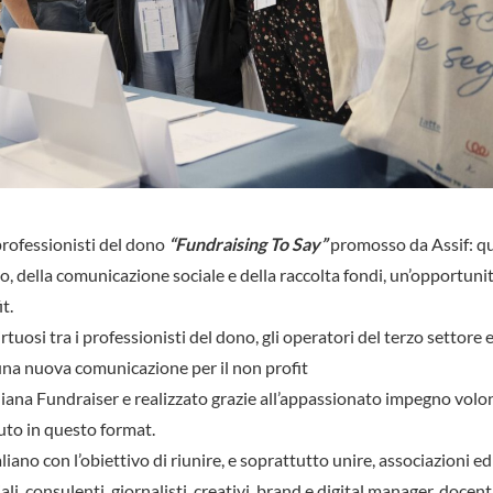
 professionisti del dono
“Fundraising To Say”
promosso da Assif: q
, della comunicazione sociale e della raccolta fondi, un’opportuni
t.
irtuosi tra i professionisti del dono, gli operatori del terzo settore e
i una nuova comunicazione per il non profit
iana Fundraiser e realizzato grazie all’appassionato impegno volon
duto in questo format.
aliano con l’obiettivo di riunire, e soprattutto unire, associazioni ed
li, consulenti, giornalisti, creativi, brand e digital manager, docenti