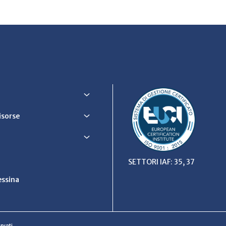
Risorse
SETTORI IAF: 35, 37
ssina
rvati