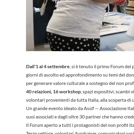
Dall’1 al 4 settembre
, si è tenuto il primo Forum dei
giorni di ascolto ed approfondimento su temi del dono
per generare valore culturale a sostegno del non profi
40 relazioni, 16 workshop
, spazi espositivi, scambi v
volontari provenienti da tutta Italia, alla scoperta d
Un grande evento ideato da Assif — Associazione Ital
suoi associati e dagli oltre 30 partner che hanno cre
Il Forum aperto a tutti i protagonisti del non profit it
Terzo settore, volontari, fundraiser, comunicatori socia