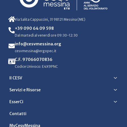
Via Salita Cappuccini, 31 98121 Messina (ME)
+39 090 64 09 598
Dal martedì al venerdì ore 09:30-12:30
info@cesvmessina.org
cesvmessina@ergopec.it
C.F. 97066070836
Codice Univoco: E4X9PNC
Il CESV
Servizi e Risorse
EsserCi
Contatti
MyCesvMessina