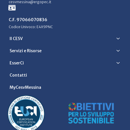
cesvmessina@ergopec.it
C.F. 97066070836
Codice Univoco: E4X9PNC
Il CESV
Servizi e Risorse
EsserCi
Contatti
MyCesvMessina