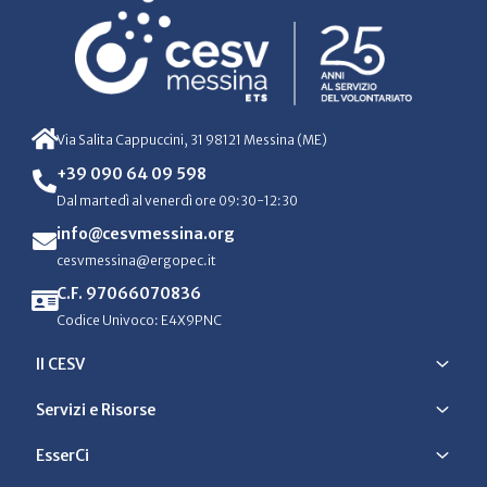
Via Salita Cappuccini, 31 98121 Messina (ME)
+39 090 64 09 598
Dal martedì al venerdì ore 09:30-12:30
info@cesvmessina.org
cesvmessina@ergopec.it
C.F. 97066070836
Codice Univoco: E4X9PNC
Il CESV
Servizi e Risorse
EsserCi