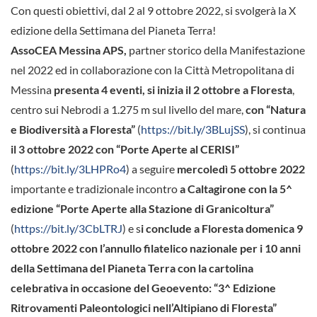
Con questi obiettivi, dal 2 al 9 ottobre 2022, si svolgerà la X
edizione della Settimana del Pianeta Terra!
AssoCEA Messina APS,
partner storico della Manifestazione
nel 2022 ed in collaborazione con la Città Metropolitana di
Messina
presenta 4 eventi, si inizia il 2 ottobre a Floresta
,
centro sui Nebrodi a 1.275 m sul livello del mare,
con “Natura
e Biodiversità a Floresta”
(
https://bit.ly/3BLujSS
), si continua
il 3 ottobre 2022 con “Porte Aperte al CERISI”
(
https://bit.ly/3LHPRo4
) a seguire
mercoledì 5 ottobre 2022
importante e tradizionale incontro
a Caltagirone con la 5^
edizione “Porte Aperte alla Stazione di Granicoltura”
(
https://bit.ly/3CbLTRJ
) e s
i conclude a Floresta domenica 9
ottobre 2022 con l’annullo filatelico nazionale per i 10 anni
della Settimana del Pianeta Terra con la cartolina
celebrativa in occasione
del Geoevento: “3^ Edizione
Ritrovamenti Paleontologici nell’Altipiano di Floresta”