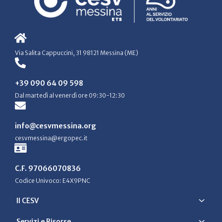
Via Salita Cappuccini, 31 98121 Messina (ME)
+39 090 64 09 598
Dal martedì al venerdì ore 09:30-12:30
info@cesvmessina.org
cesvmessina@ergopec.it
C.F. 97066070836
Codice Univoco: E4X9PNC
Il CESV
Servizi e Risorse