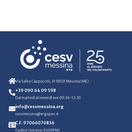
Via Salita Cappuccini, 31 98121 Messina (ME)
+39 090 64 09 598
Dal martedì al venerdì ore 09:30-12:30
info@cesvmessina.org
cesvmessina@ergopec.it
C.F. 97066070836
Codice Univoco: E4X9PNC