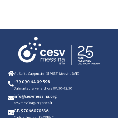
Via Salita Cappuccini, 31 98121 Messina (ME)
+39 090 64 09 598
Dal martedì al venerdì ore 09:30-12:30
info@cesvmessina.org
cesvmessina@ergopec.it
C.F. 97066070836
Codice Univoco: E4X9PNC