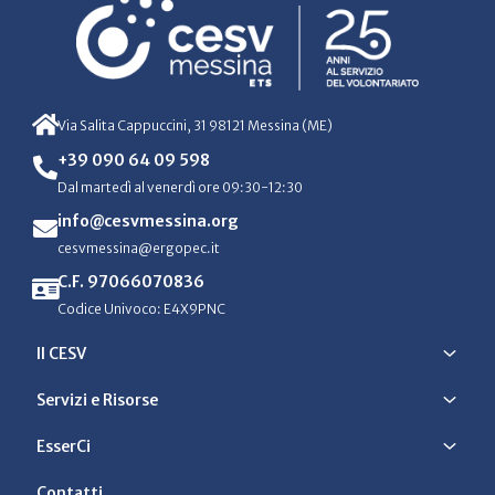
Via Salita Cappuccini, 31 98121 Messina (ME)
+39 090 64 09 598
Dal martedì al venerdì ore 09:30-12:30
info@cesvmessina.org
cesvmessina@ergopec.it
C.F. 97066070836
Codice Univoco: E4X9PNC
Il CESV
Servizi e Risorse
EsserCi
Contatti