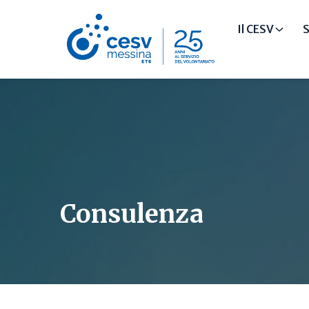
Il CESV
S
Consulenza