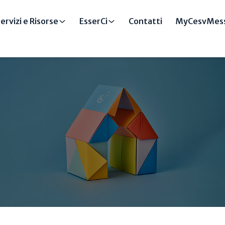
ervizi e Risorse
EsserCi
Contatti
MyCesvMess