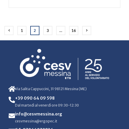
1
2
3
…
16
Via Salita Cappuccini, 31 98121 Messina (ME)
+39 090 64 09 598
Dal martedì al venerdì ore 09:30-12:30
info@cesvmessina.org
cesvmessina@ergopec.it