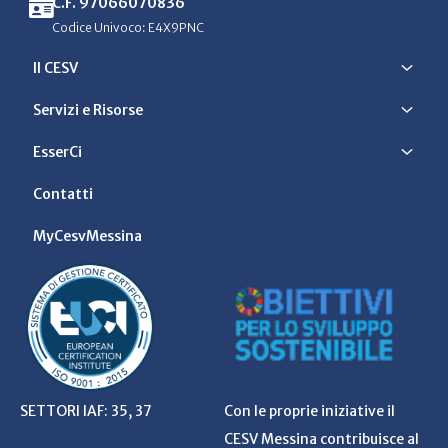
C.F. 97066070836
Codice Univoco: E4X9PNC
Il CESV
Servizi e Risorse
EsserCi
Contatti
MyCesvMessina
SETTORI IAF: 35, 37
Con le proprie iniziative il
CESV Messina contribuisce al